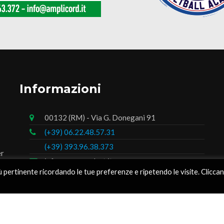
Informazioni
00132 (RM) - Via G. Donegani 91
(+39) 06.22.48.57.31
(+39) 393.96.38.373
er
info@romanaplast.it
iù pertinente ricordando le tue preferenze e ripetendo le visite. Clicca