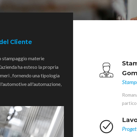
del Cliente
lo stampaggio materie
Stam
’azienda ha esteso la propria
Go
imeri , fornendo una tipologia
Stampi
all'automotive all'automazione,
Romana 
partico
Lavo
Proget