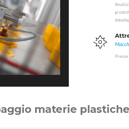
Realizz
prodott
imball
Attr
Macchi
Presse 
aggio materie plastich