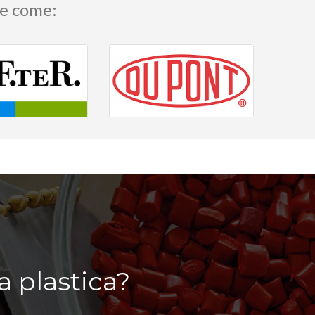
de come:
a plastica?